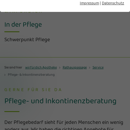
Impressum
|
Datenschutz
WIRFÜRDICH
In der Pflege
Schwerpunkt Pflege
Sie sind hier
wirfürdich Apotheke
Rathauspassage
Service
Pflege- & Inkontinenzberatung
GERNE FÜR SIE DA
Pflege- und Inkontinenzberatung
Der Pflegebedarf sieht für jeden Menschen ein wenig
anders aus. Wir haben die richtigen Angebote für