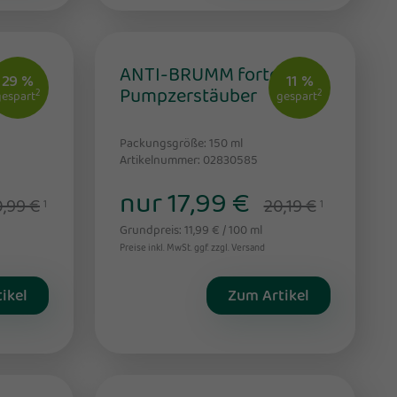
ANTI-BRUMM forte
29 %
11 %
Pumpzerstäuber
2
2
gespart
gespart
Packungsgröße: 150
ml
Artikelnummer: 02830585
nur 17,99 €
,99 €
20,19 €
1
1
Grundpreis: 11,99 € / 100 ml
Preise inkl. MwSt. ggf. zzgl. Versand
ikel
Zum Artikel