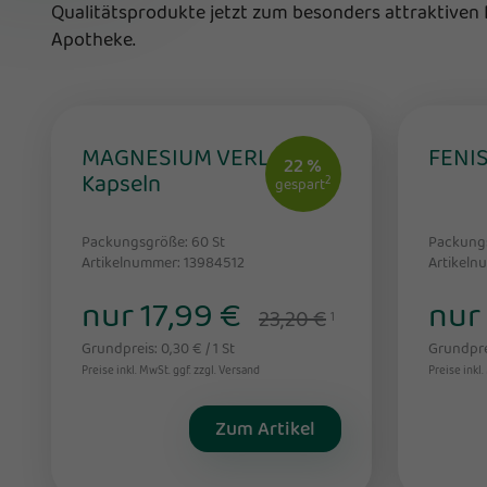
Qualitätsprodukte jetzt zum besonders attraktiven Pr
Apotheke.
MAGNESIUM VERLA 400
FENIS
22 %
Kapseln
2
gespart
Packungsgröße: 60
St
Packung
Artikelnummer: 13984512
Artikeln
nur 17,99 €
nur
23,20 €
1
Grundpreis: 0,30 € / 1 St
Grundprei
Preise inkl. MwSt. ggf. zzgl. Versand
Preise inkl.
Zum Artikel