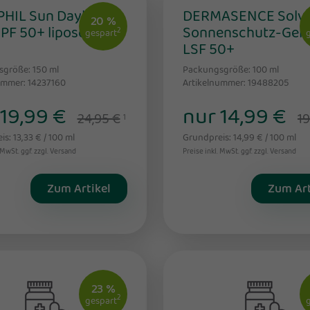
HIL Sun Daylong
DERMASENCE Solvi
20 %
SPF 50+ liposomale
Sonnenschutz-Gel
2
gespart
LSF 50+
sgröße: 150
ml
Packungsgröße: 100
ml
ummer: 14237160
Artikelnummer: 19488205
 19,99 €
nur 14,99 €
24,95 €
19
1
s: 13,33 € / 100 ml
Grundpreis: 14,99 € / 100 ml
 MwSt. ggf. zzgl. Versand
Preise inkl. MwSt. ggf. zzgl. Versand
Zum Artikel
Zum Art
23 %
2
gespart