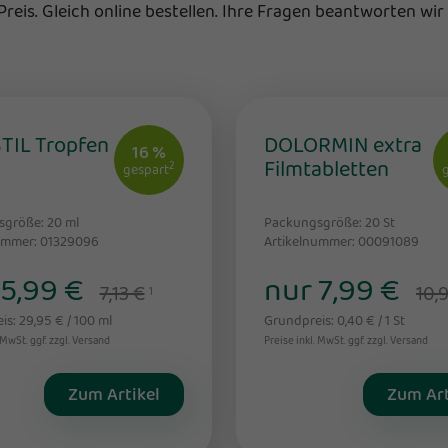
eis. Gleich online bestellen. Ihre Fragen beantworten wir 
TIL Tropfen
DOLORMIN extra
16 %
Filmtabletten
2
gespart
sgröße: 20
ml
Packungsgröße: 20
St
ummer: 01329096
Artikelnummer: 00091089
 5,99 €
nur 7,99 €
7,13 €
10,
1
s: 29,95 € / 100 ml
Grundpreis: 0,40 € / 1 St
 MwSt. ggf. zzgl. Versand
Preise inkl. MwSt. ggf. zzgl. Versand
Zum Artikel
Zum Art