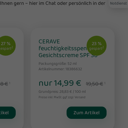
Ihnen gern – hier im Chat oder persönlich in der
Notdienst
CERAVE
27 %
23 %
feuchtigkeitsspendende
2
2
gespart
gespart
Gesichtscreme SPF 30
Packungsgröße: 52
ml
Artikelnummer: 18386632
nur 14,99 €
98 €
19,50 €
1
1
Grundpreis: 28,83 € / 100 ml
Preise inkl. MwSt. ggf. zzgl. Versand
ikel
Zum Artikel