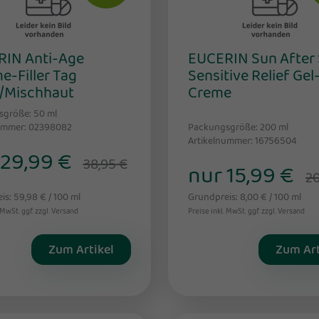
IN Anti-Age
EUCERIN Sun After
e-Filler Tag
Sensitive Relief Gel
/Mischhaut
Creme
sgröße: 50
ml
ummer: 02398082
Packungsgröße: 200
ml
Artikelnummer: 16756504
 29,99 €
38,95 €
nur 15,99 €
20
s: 59,98 € / 100 ml
Grundpreis: 8,00 € / 100 ml
 MwSt. ggf. zzgl. Versand
Preise inkl. MwSt. ggf. zzgl. Versand
Zum Artikel
Zum Art