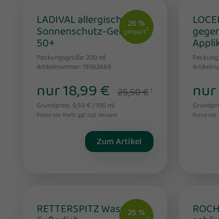
LADIVAL allergische Haut
LOCER
26 %
Sonnenschutz-Gel LSF
gegen
2
gespart
50+
Applik
Packungsgröße: 200
ml
Packung
Artikelnummer: 19362668
Artikeln
nur 18,99 €
nur
25,50 €
1
Grundpreis: 9,50 € / 100 ml
Grundprei
Preise inkl. MwSt. ggf. zzgl. Versand
Preise inkl.
Zum Artikel
RETTERSPITZ Wasser
ROCHE
25 %
2