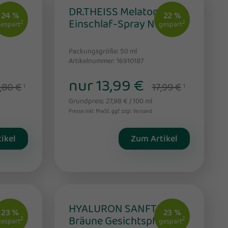
nea
DR.THEISS Melatonin
24 %
22 %
creme
Einschlaf-Spray NEM
2
2
gespart
gespart
Packungsgröße: 50
ml
Artikelnummer: 16910187
nur 13,99 €
,80 €
17,99 €
1
1
Grundpreis: 27,98 € / 100 ml
Preise inkl. MwSt. ggf. zzgl. Versand
ikel
Zum Artikel
HYALURON SANFTE
23 %
23 %
Bräune Gesichtspflege
2
2
gespart
gespart