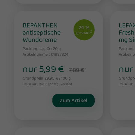
BEPANTHEN
LEFAX
24 %
antiseptische
Fresh
2
gespart
Wundcreme
mg Si
Packungsgröße: 20
g
Packung
Artikelnummer: 01987824
Artikeln
nur 5,99 €
nur 
7,89 €
1
Grundpreis: 29,95 € / 100 g
Grundprei
Preise inkl. MwSt. ggf. zzgl. Versand
Preise inkl.
Zum Artikel