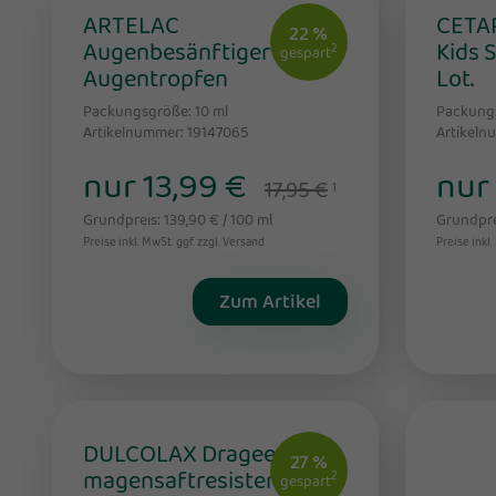
ARTELAC
CETAP
22 %
Augenbesänftiger MDO
Kids 
2
gespart
Augentropfen
Lot.
Packungsgröße: 10
ml
Packung
Artikelnummer: 19147065
Artikeln
nur 13,99 €
nur
17,95 €
1
Grundpreis: 139,90 € / 100 ml
Grundprei
Preise inkl. MwSt. ggf. zzgl. Versand
Preise inkl.
Zum Artikel
DULCOLAX Dragees
27 %
magensaftresistente
2
gespart