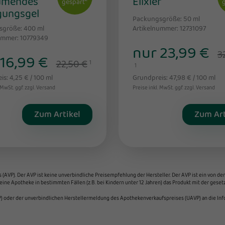
umendes
Elixier
gespart
gungsgel
Packungsgröße: 50
ml
sgröße: 400
ml
Artikelnummer: 12731097
ummer: 10779349
nur 23,99 €
3
 16,99 €
22,50 €
1
1
s: 4,25 € / 100 ml
Grundpreis: 47,98 € / 100 ml
 MwSt. ggf. zzgl. Versand
Preise inkl. MwSt. ggf. zzgl. Versand
Zum Artikel
Zum Art
VP). Der AVP ist keine unverbindliche Preisempfehlung der Hersteller. Der AVP ist ein von den 
ine Apotheke in bestimmten Fällen (z.B. bei Kindern unter 12 Jahren) das Produkt mit der gese
 oder der unverbindlichen Herstellermeldung des Apothekenverkaufspreises (UAVP) an die Infor