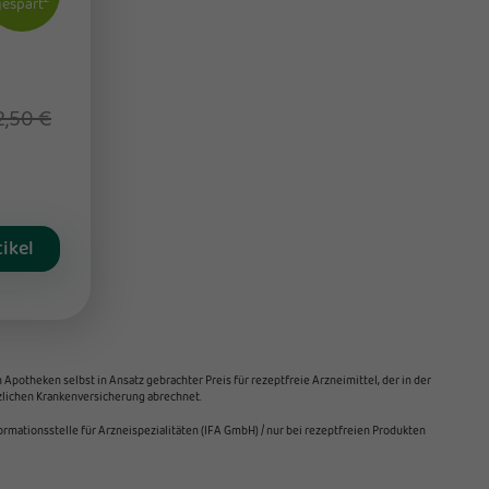
gespart
2,50 €
ikel
Apotheken selbst in Ansatz gebrachter Preis für rezeptfreie Arzneimittel, der in der
tzlichen Krankenversicherung abrechnet.
mationsstelle für Arzneispezialitäten (IFA GmbH) / nur bei rezeptfreien Produkten