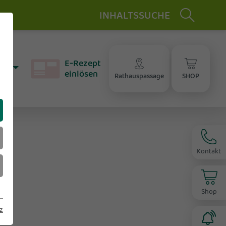
INHALTSSUCHE
chwangerschaft & Stillzeit
aler - Bonussystem
el
elepharmazie
E‑Rezept
ratung
aft
einlösen
enenfachcenter &
Rathauspassage
SHOP
te
ompression
Kontakt
Shop
z