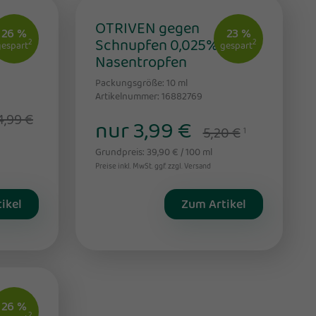
ense
OTRIVEN gegen
26 %
23 %
Schnupfen 0,025%
2
2
gespart
gespart
Nasentropfen
Packungsgröße: 10
ml
Artikelnummer: 16882769
4,99 €
nur 3,99 €
5,20 €
1
Grundpreis: 39,90 € / 100 ml
Preise inkl. MwSt. ggf. zzgl. Versand
ikel
Zum Artikel
26 %
2