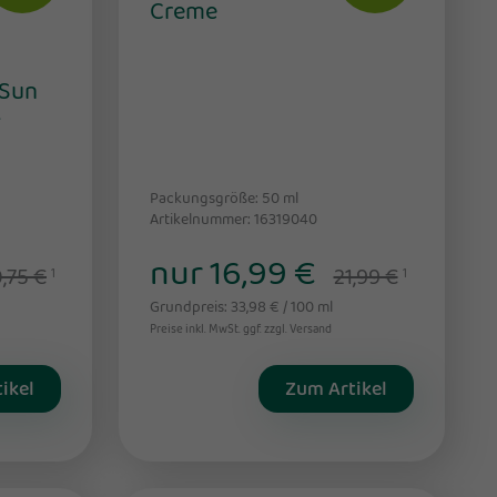
Creme
 Sun
-
Packungsgröße: 50
ml
Artikelnummer: 16319040
nur 16,99 €
,75 €
21,99 €
1
1
Grundpreis: 33,98 € / 100 ml
Preise inkl. MwSt. ggf. zzgl. Versand
ikel
Zum Artikel