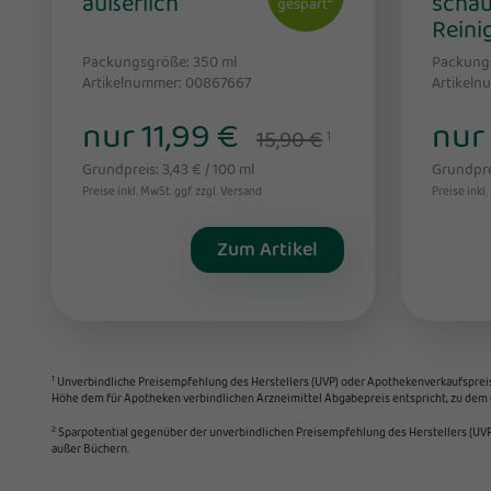
äußerlich
schä
gespart
Reini
Packungsgröße: 350
ml
Packung
Artikelnummer: 00867667
Artikeln
nur 11,99 €
nur
15,90 €
1
Grundpreis: 3,43 € / 100 ml
Grundprei
Preise inkl. MwSt. ggf. zzgl. Versand
Preise inkl.
Zum Artikel
1
Unverbindliche Preisempfehlung des Herstellers (UVP) oder Apothekenverkaufspreis (A
Höhe dem für Apotheken verbindlichen Arzneimittel Abgabepreis entspricht, zu dem e
2
Sparpotential gegenüber der unverbindlichen Preisempfehlung des Herstellers (UVP)
außer Büchern.