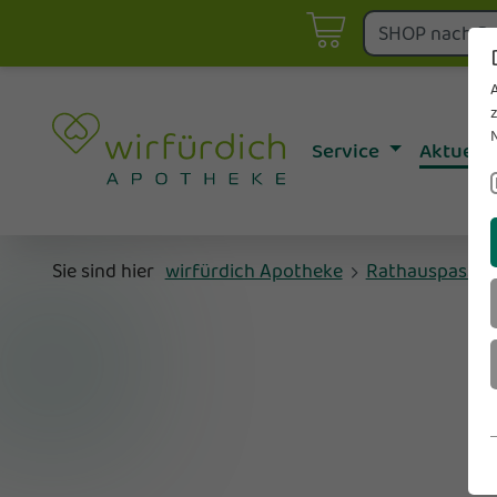
Angebote
Asthma- & Allergie-Betreu
fürdich Aktuell
Botendienst
E-Rezept einlö
Diabetes-Betreuung
Telepharmazie
Service
Aktuell
Impfstatus und Reiseimpf
Vortragsverans
Sie sind hier
wirfürdich Apotheke
Rathauspassag