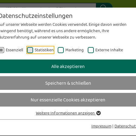
ung
Individuelle Rezepturen
S
Datenschutzeinstellungen
 - Magazin
Sanitätshaus
Medela-Milchpumpenverleih
T
Auf unserer Webseite werden Cookies verwendet. Einige davon werden
sen
Pflegehilfsmitt
zwingend benötigt, während es uns andere ermöglichen, Ihre
Meine Karte – Meine Gesundheit
T
Nutzererfahrung auf unserer Webseite zu verbessern.
Das wirfürdich-Prinzip
Inkontinenzbe
es
Stellen
wirfürdich
Sanitätshaus
pflege
.kr
ungen
Messen & checken
V
Essenziell
Statistiken
Marketing
Externe Inhalte
taltungen
Team
Für Pflegediens
K
Alle akzeptieren
e
Aktuelles
Angebote
Speichern & schließen
Nur essenzielle Cookies akzeptieren
UNSERE AKTUELLEN ANGEBOTE
AKTUELLE ANGEBOTE
Weitere Informationen anzeigen
Impressum
|
Datenschut