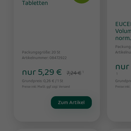
Tabletten
EUCER
Volum
norm.
Packung
Packungsgröße: 20
St
Artikeln
Artikelnummer: 08472922
nur
nur 5,29 €
7,24 €
1
1
Grundpreis: 0,26 € / 1 St
Grundprei
Preise inkl. MwSt. ggf. zzgl. Versand
Preise inkl.
Zum Artikel