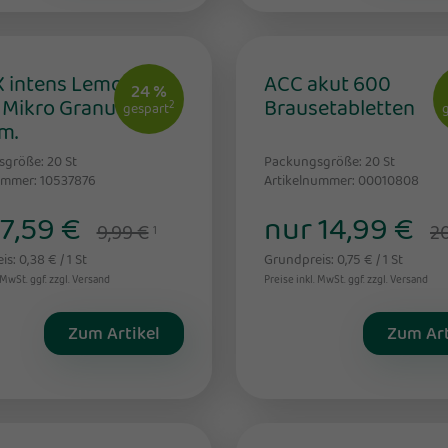
 intens Lemon
ACC akut 600
24 %
 Mikro Granul.250
Brausetabletten
2
gespart
m.
sgröße: 20
St
Packungsgröße: 20
St
ummer: 10537876
Artikelnummer: 00010808
7,59 €
nur 14,99 €
9,99 €
20
1
s: 0,38 € / 1 St
Grundpreis: 0,75 € / 1 St
 MwSt. ggf. zzgl. Versand
Preise inkl. MwSt. ggf. zzgl. Versand
Zum Artikel
Zum Art