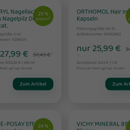
YL Nagellack
ORTHOMOL Hair int
25 %
 Nagelpilz DIREKT-
Kapseln
2
gespart
at.
Packungsgröße: 60
St
sgröße: 3
ml
Artikelnummer: 16563662
ummer: 11286175
nur 25,99 €
3
 27,99 €
37,49 €
1
1
s: 933,00 € / 100 ml
Grundpreis: 0,43 € / 1 St
 MwSt. ggf. zzgl. Versand
Preise inkl. MwSt. ggf. zzgl. Versand
Zum Artikel
Zum Art
-POSAY Effaclar
VICHY MINERAL 89
24 %
2