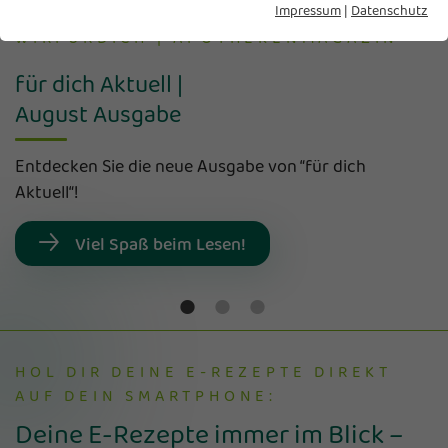
Impressum
|
Datenschutz
WIRFÜRDICH | APOTHEKENMAGAZIN
für dich Aktuell |
August Ausgabe
Entdecken Sie die neue Ausgabe von “für dich
Aktuell“!
Viel Spaß beim Lesen!
HOL DIR DEINE E-REZEPTE DIREKT
AUF DEIN SMARTPHONE:
Deine E-Rezepte immer im Blick –