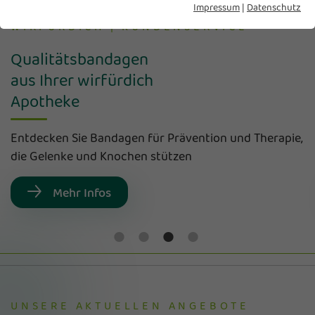
Impressum
|
Datenschutz
WIRFÜRDICH | KUNDENSERVICE
Qualitätsbandagen
aus Ihrer wirfürdich
Apotheke
Entdecken Sie Bandagen für Prävention und Therapie,
die Gelenke und Knochen stützen
Mehr Infos
UNSERE AKTUELLEN ANGEBOTE