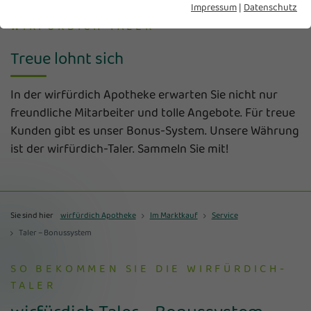
Impressum
|
Datenschutz
WIRFÜRDICH TALER
Treue lohnt sich
In der wirfürdich Apotheke erwarten Sie nicht nur
freundliche Mitarbeiter und tolle Angebote. Für treue
Kunden gibt es unser Bonus-System. Unsere Währung
ist der wirfürdich-Taler. Sammeln Sie mit!
Sie sind hier
wirfürdich Apotheke
Im Marktkauf
Service
Taler – Bonussystem
SO BEKOMMEN SIE DIE WIRFÜRDICH-
TALER