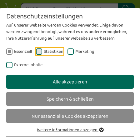
Datenschutzeinstellungen
Auf unserer Webseite werden Cookies verwendet. Einige davon
werden zwingend benötigt, während es uns andere ermöglichen,
Ihre Nutzererfahrung auf unserer Webseite zu verbessern.
Essenziell
Statistiken
Marketing
Sie sind hier
wirfürdich Apotheke
Im Marktkauf
Impressum
Externe Inhalte
Impressum
Alle akzeptieren
wirfürdich Apotheke
Speichern & schließen
Herr Abdellatif Daka e.K.
Nur essenzielle Cookies akzeptieren
Martinistraße 23
48268 Greven
Weitere Informationen anzeigen
Telefon:
02571 5038350