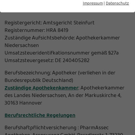
Fax: 02571 5038359
Impressum
|
Datenschutz
E-Mail:
Registergericht: Amtsgericht Steinfurt
Registernummer: HRA 8419
Zuständige Aufsichtsbehörde: Apothekerkammer
Niedersachsen
Umsatzsteueridentifkationsnummer gemäß §27a
Umsatzsteuergesetz: DE 240405282
Berufsbezeichnung: Apotheker (verliehen in der
Bundesrepublik Deutschland)
Zuständige Apothekenkammer
: Apothekerkammer
des Landes Niedersachsen, An der Markuskirche 4,
30163 Hannover
Berufsrechtliche Regelungen
Berufshaftpflichtversicherung : PharmAssec