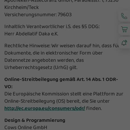
Apotheken-Assecuranz GmbH, Paradiesstr. 1, 73230
Kirchheim/Teck
Versicherungsnummer: 79603
Inhaltlich Verantwortlicher i.S. des §5 DDG:
Herr Abdellatif Daka e.K.
Rechtliche Hinweise: Wir weisen darauf hin, dass für
Dokumente, die in elektronischer Form über
Datennetze angeboten werden, das
Urheberrechtsgesetz (UrhG) gilt.
Online-Streitbeilegung gemäß Art. 14 Abs. 1 ODR-
VO:
Die Europäische Kommission stellt eine Plattform zur
Online-Streitbeilegung (OS) bereit, die Sie unter
http://ec.europa.eu/consumers/odr/
finden.
Design & Programmierung
Cows Online GmbH