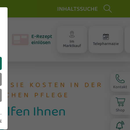
INHALTSSUCHE
chwangerschaft & Stillzeit
aler – Bonussystem
elepharmazie
E‑Rezept
n
t
Im
einlösen
enenfachcenter &
Telepharmazie
Marktkauf
ompression
N SIE KOSTEN IN DER
Kontakt
ICHEN PFLEGE
helfen Ihnen
Shop
z
e