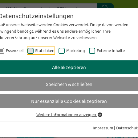
ung
Individuelle Rezepturen
S
Datenschutzeinstellungen
 - Magazin
Medela-Milchpumpenverleih
T
Auf unserer Webseite werden Cookies verwendet. Einige davon werden
sen
zwingend benötigt, während es uns andere ermöglichen, Ihre
Meine Karte – Meine Gesundheit
T
Nutzererfahrung auf unserer Webseite zu verbessern.
Das wirfürdich-Prinzip
Apothekenkunde
es
Angebote
Karriere
wirfürdich
pflege
.kraf
Messen & checken
V
Essenziell
Statistiken
Marketing
Externe Inhalte
taltung
Team
Pflegedienste
K
Alle akzeptieren
Speichern & schließen
SPARE
HÄUSL
Nur essenzielle Cookies akzeptieren
Wir 
Weitere Informationen anzeigen
Impressum
|
Datenschut
gern