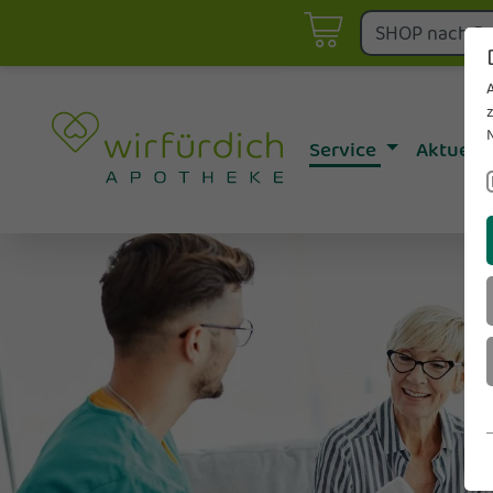
Aktionen
Asthma- & Allergie-Betreu
fürdich Aktuell
Botendienst
E-Rezept einlö
Diabetes-Betreuung
Telepharmazie
Service
Aktuell
Vortragsverans