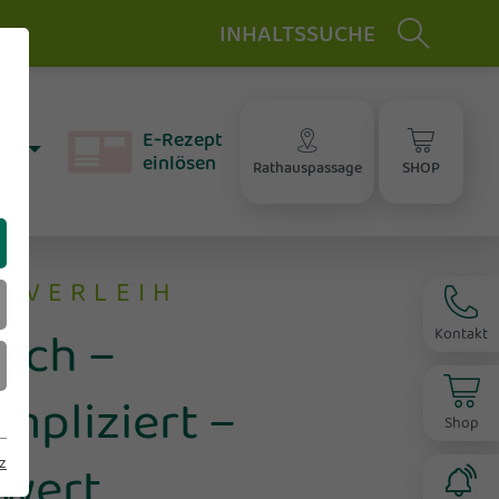
INHALTSSUCHE
chwangerschaft & Stillzeit
aler - Bonussystem
el
elepharmazie
E‑Rezept
ratung
aft
einlösen
enenfachcenter &
Rathauspassage
SHOP
te
ompression
EVERLEIH
eich –
Kontakt
mpliziert –
Shop
swert
z