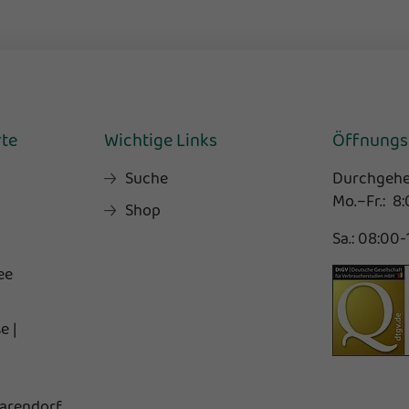
rte
Wichtige Links
Öffnungs
Suche
Durchgehe
Mo.–Fr.: 8
Shop
Sa.: 08:00
ee
e |
arendorf