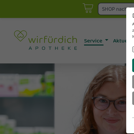
Angebote
Asthma- & Allergie-Betreu
fürdich Aktuell
Botendienst
E-Rezept einlö
Diabetes-Betreuung
Telepharmazie
Service
Aktuell
Impfstatus und Reiseimpf
Vortragsverans