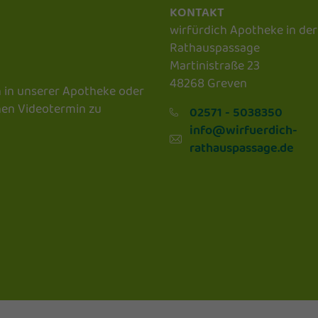
KONTAKT
wirfürdich Apotheke in der
Rathauspassage
Martinistraße 23
48268 Greven
h in unserer Apotheke oder
inen Videotermin zu
02571 - 5038350
info@wirfuerdich-
rathauspassage.de