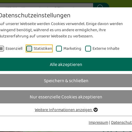
ung
Individuelle Rezepturen
S
Datenschutzeinstellungen
 - Magazin
Sanitätshaus
Medela-Milchpumpenverleih
T
Auf unserer Webseite werden Cookies verwendet. Einige davon werden
sen
Pflegehilfsmitt
zwingend benötigt, während es uns andere ermöglichen, Ihre
Meine Karte – Meine Gesundheit
T
Nutzererfahrung auf unserer Webseite zu verbessern.
Das wirfürdich-Prinzip
Inkontinenzbe
es
Stellen
wirfürdich
Sanitätshaus
pflege
.kr
ungen
Messen & checken
V
Essenziell
Statistiken
Marketing
Externe Inhalte
taltungen
Team
Für Pflegediens
K
Alle akzeptieren
GERÄT
Speichern & schließen
Hilfr
Nur essenzielle Cookies akzeptieren
unko
Weitere Informationen anzeigen
prei
Impressum
|
Datenschut