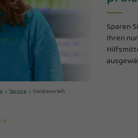
Sparen S
Ihren nu
Hilfsmitt
ausgewäh
e
Service
Geräteverleih
IH: