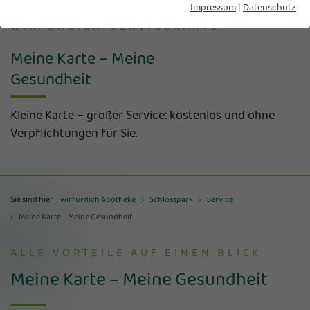
Impressum
|
Datenschutz
WIRFÜRDICH-SERVICEKARTE
Meine Karte – Meine
Gesundheit
Kleine Karte – großer Service: kostenlos und ohne
Verpflichtungen für Sie.
Sie sind hier
wirfürdich Apotheke
Schlosspark
Service
Meine Karte – Meine Gesundheit
ALLE VORTEILE AUF EINEN BLICK
Meine Karte – Meine Gesundheit