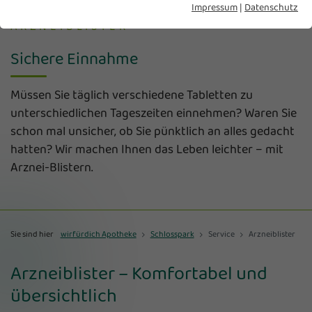
Impressum
|
Datenschutz
ARZNEIBLISTER
Sichere Einnahme
Müssen Sie täglich verschiedene Tabletten zu
unterschiedlichen Tageszeiten einnehmen? Waren Sie
schon mal unsicher, ob Sie pünktlich an alles gedacht
hatten? Wir machen Ihnen das Leben leichter – mit
Arznei-Blistern.
Sie sind hier
wirfürdich Apotheke
Schlosspark
Service
Arzneiblister
Arzneiblister – Komfortabel und
übersichtlich