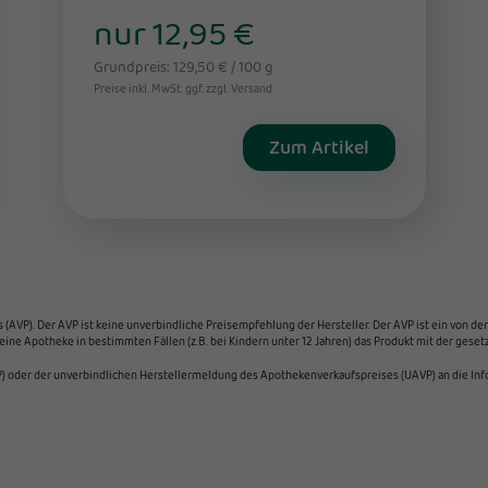
nur 12,95 €
Grundpreis: 129,50 € / 100 g
Preise inkl. MwSt. ggf. zzgl. Versand
Zum Artikel
VP). Der AVP ist keine unverbindliche Preisempfehlung der Hersteller. Der AVP ist ein von den 
ine Apotheke in bestimmten Fällen (z.B. bei Kindern unter 12 Jahren) das Produkt mit der gese
 oder der unverbindlichen Herstellermeldung des Apothekenverkaufspreises (UAVP) an die Infor