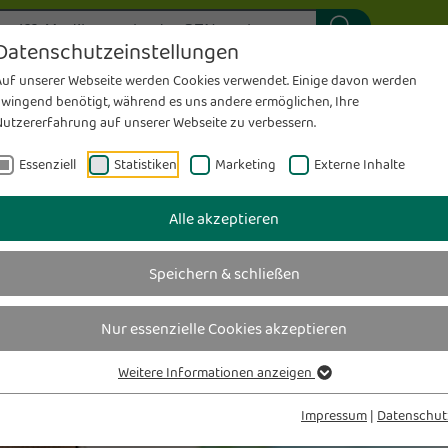
ung
Individuelle Rezepturen
S
Datenschutzeinstellungen
Medela-Milchpumpenverleih
T
Auf unserer Webseite werden Cookies verwendet. Einige davon werden
 - Magazin
Das wirfürdich-Prinzip
zwingend benötigt, während es uns andere ermöglichen, Ihre
Meine Karte – Meine Gesundheit
T
Nutzererfahrung auf unserer Webseite zu verbessern.
sen
Karriere
es
pflege
.kraft
Angebote
wirfürdich
Messen & checken
E
Essenziell
Statistiken
Marketing
Externe Inhalte
Team
K
Alle akzeptieren
HOMÖ
Speichern & schließen
SCHÜS
Alter
Nur essenzielle Cookies akzeptieren
Weitere Informationen anzeigen
Heil
Impressum
|
Datenschut