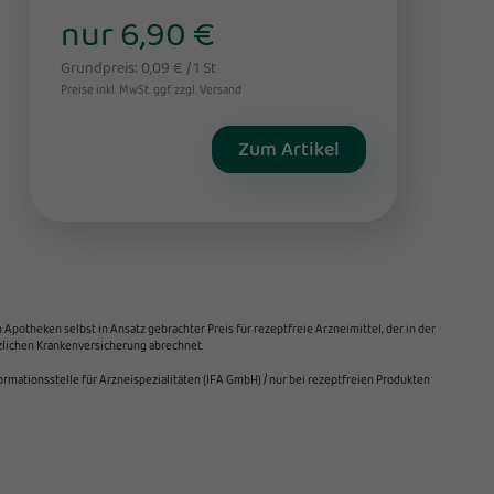
nur 6,90 €
Grundpreis: 0,09 € / 1 St
Preise inkl. MwSt. ggf. zzgl. Versand
Zum Artikel
Apotheken selbst in Ansatz gebrachter Preis für rezeptfreie Arzneimittel, der in der
tzlichen Krankenversicherung abrechnet.
mationsstelle für Arzneispezialitäten (IFA GmbH) / nur bei rezeptfreien Produkten