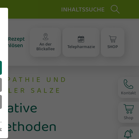
INHALTSSUCHE
chwangerschaft & Stillzeit
aler - Bonussystem
elepharmazie
E‑Rezept
An der
einlösen
xperten in der
Telepharmazie
SHOP
Blickallee
ompressionstherapie
OPATHIE UND
SLER SALZE
Kontakt
native
Shop
methoden
z