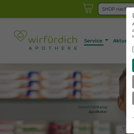
Asthma- & Allergie-Betreu
Aktionen
Botendienst
fürdich Aktuell
Diabetes-Betreuung
E-Rezept einlö
Service
Aktuell
Telepharmazie