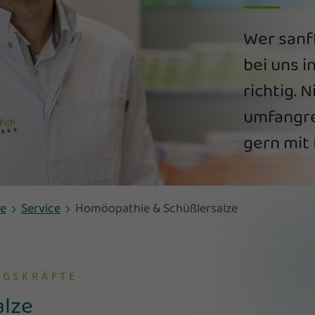
Wer sanft
bei uns i
richtig. 
umfangre
gern mit 
ee
Service
Homöopathie & Schüßlersalze
NGSKRÄFTE
alze