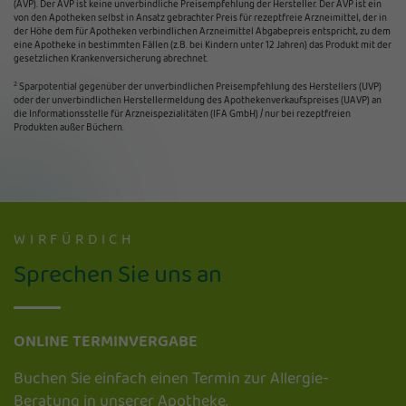
(AVP). Der AVP ist keine unverbindliche Preisempfehlung der Hersteller. Der AVP ist ein
von den Apotheken selbst in Ansatz gebrachter Preis für rezeptfreie Arzneimittel, der in
der Höhe dem für Apotheken verbindlichen Arzneimittel Abgabepreis entspricht, zu dem
eine Apotheke in bestimmten Fällen (z.B. bei Kindern unter 12 Jahren) das Produkt mit der
gesetzlichen Krankenversicherung abrechnet.
2
Sparpotential gegenüber der unverbindlichen Preisempfehlung des Herstellers (UVP)
oder der unverbindlichen Herstellermeldung des Apothekenverkaufspreises (UAVP) an
die Informationsstelle für Arzneispezialitäten (IFA GmbH) / nur bei rezeptfreien
Produkten außer Büchern.
WIRFÜRDICH
Sprechen Sie uns an
ONLINE TERMINVERGABE
Buchen Sie einfach einen Termin zur Allergie-
Beratung in unserer Apotheke.