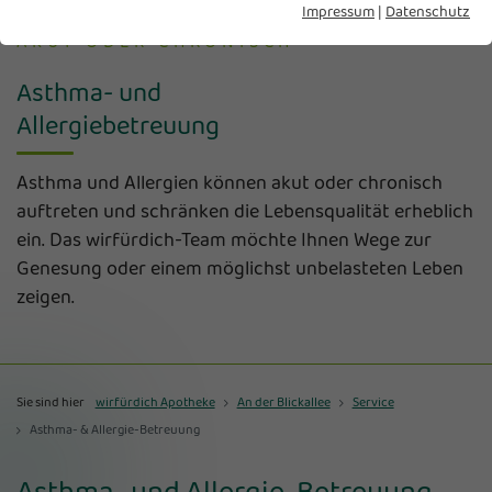
Impressum
|
Datenschutz
AKUT ODER CHRONISCH
Asthma- und
Allergiebetreuung
Asthma und Allergien können akut oder chronisch
auftreten und schränken die Lebensqualität erheblich
ein. Das wirfürdich-Team möchte Ihnen Wege zur
Genesung oder einem möglichst unbelasteten Leben
zeigen.
Sie sind hier
wirfürdich Apotheke
An der Blickallee
Service
Asthma- & Allergie-Betreuung
Asthma- und Allergie-Betreuung