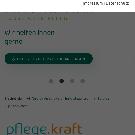
Impressum
|
Datenschutz
SPAREN SIE KOSTEN IN DER
HÄUSLICHEN PFLEGE
Wir helfen Ihnen
gerne
PFLEGE.KRAFT-PAKET BEANTRAGEN
Sie sind hier
wirfürdich Apotheke
Im Ärztezentrum
Service
pflege.kraft