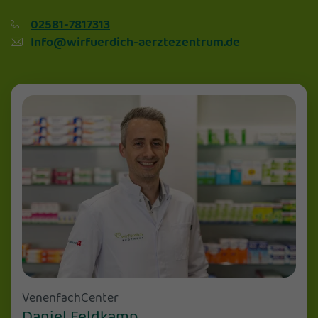
02581-7817313
Info@wirfuerdich-aerztezentrum.de
VenenfachCenter
Daniel Feldkamp