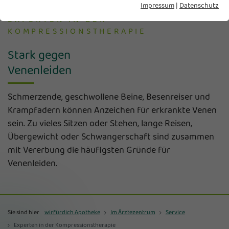
Impressum
|
Datenschutz
EXPERTEN IN DER
KOMPRESSIONSTHERAPIE
Stark gegen
Venenleiden
Schmerzende, geschwollene Beine, Besenreiser und
Krampfadern können Anzeichen für erkrankte Venen
sein. Zu vieles Sitzen oder Stehen, lange Reisen,
Übergewicht oder Schwangerschaft sind zusammen
mit Vererbung die häufigsten Gründe für
Venenleiden.
Sie sind hier
wirfürdich Apotheke
Im Ärztezentrum
Service
Experten in der Kompressionstherapie