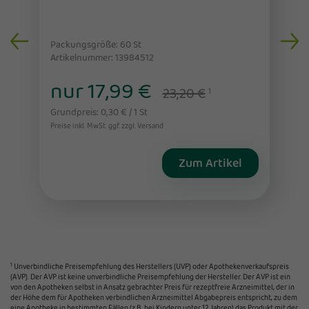
Packungsgröße: 60
St
Artikelnummer: 13984512
nur 17,99 €
23,20 €
1
Grundpreis: 0,30 € / 1 St
Preise inkl. MwSt. ggf. zzgl. Versand
Zum Artikel
1
Unverbindliche Preisempfehlung des Herstellers (UVP) oder Apothekenverkaufspreis
(AVP). Der AVP ist keine unverbindliche Preisempfehlung der Hersteller. Der AVP ist ein
von den Apotheken selbst in Ansatz gebrachter Preis für rezeptfreie Arzneimittel, der in
der Höhe dem für Apotheken verbindlichen Arzneimittel Abgabepreis entspricht, zu dem
eine Apotheke in bestimmten Fällen (z.B. bei Kindern unter 12 Jahren) das Produkt mit der